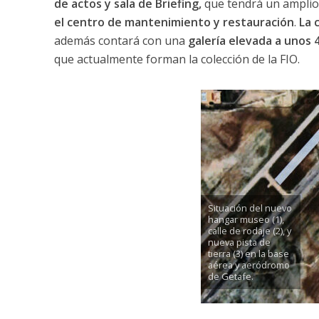
de actos y sala de Briefing,
que tendrá un amplio 
el centro de mantenimiento y restauración
.
La 
además contará con una
galería elevada a unos 
que actualmente forman la colección de la FIO.
Situación del nuevo
hangar museo (1),
calle de rodaje (2), y
nueva pista de
tierra (3) en la base
aérea y aeródromo
de Getafe.