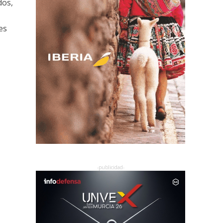
dos,
es