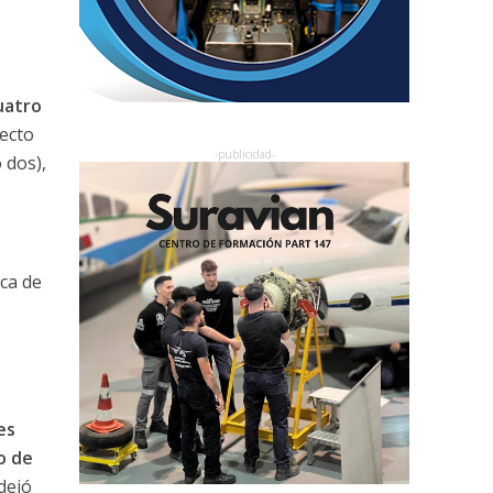
uatro
tecto
 dos),
ca de
es
o de
dejó