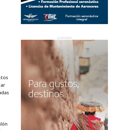
ntos
tar
adas
alón