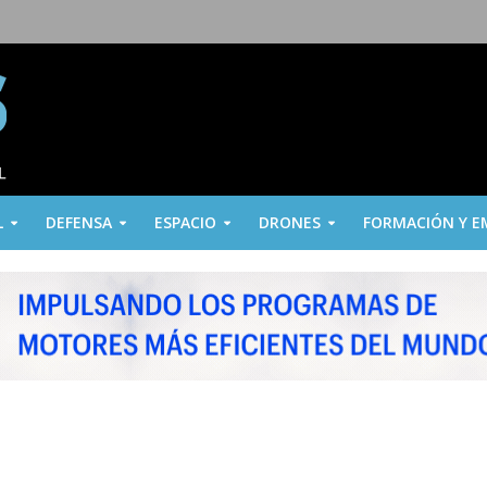
L
DEFENSA
ESPACIO
DRONES
FORMACIÓN Y E