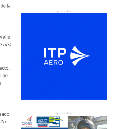
 de la
 Valle
o una
ecto,
a de
a
asado
lto