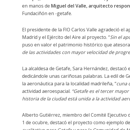
en manos de
Miguel del Valle, arquitecto respo
Fundaciñón en -getafe.
El presidente de la FIO Carlos Valle agradeció el
Madrid y el Ejército del Aire al proyecto. “
Sin el ap
puso en valor el patrimonio histórico que atesora l
de las actividades con mayor velocidad de progr
La alcaldesa de Getafe, Sara Hernández, destacó el
dedicándole unas cariñosas palabras. La edil de G
la aeronáutica para la localidad madrileña, “
cuna d
actividad aeroespacial.
“Getafe es el tercer mayor
historia de la ciudad está unida a la actividad ae
Alberto Gutiérrez, miembro del Comité Ejecutivo 
1 de ocubre, destacó el proyecto como ejemplo de 
cualitativo para Getafe y para la Comunidad de 