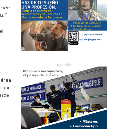
cción
s.”
el
ás
aérea
o que
esde