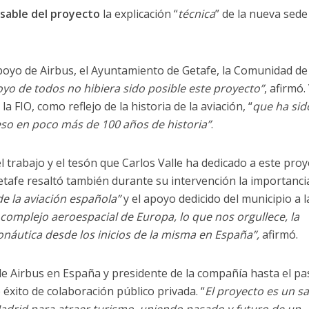
nsable del proyecto
la explicación “
técnica
” de la nueva sede
 apoyo de Airbus, el Ayuntamiento de Getafe, la Comunidad de
oyo de todos no hibiera sido posible este proyecto”
, afirmó.
a FIO, como reflejo de la historia de la aviación, “
que ha sid
eso en poco más de 100 años de historia”
.
 trabajo y el tesón que Carlos Valle ha dedicado a este proy
etafe resaltó también durante su intervención la importanci
e la aviación española”
y el apoyo dedicido del municipio a l
 complejo aeroespacial de Europa, lo que nos orgullece, la
ronáutica desde los inicios de la misma en España”,
afirmó.
de Airbus en España y presidente de la compañía hasta el p
éxito de colaboración público privada. “
El proyecto es un sa
Madrid para atraer turismo, uniendo pasado y futuro de un