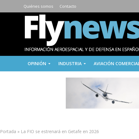
Quiénes somos
Contacto
OPINIÓN
INDUSTRIA
AVIACIÓN COMERCIA
Portada
»
La FIO se estrenará en Getafe en 2026