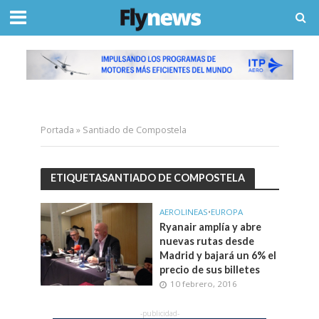
Portada
»
Santiado de Compostela
ETIQUETASANTIADO DE COMPOSTELA
AEROLINEAS
•
EUROPA
Ryanair amplía y abre
nuevas rutas desde
Madrid y bajará un 6% el
precio de sus billetes
10 febrero, 2016