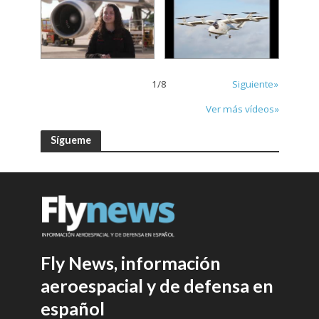
1
/
8
Siguiente»
Ver más vídeos»
Sígueme
Fly News, información
aeroespacial y de defensa en
español