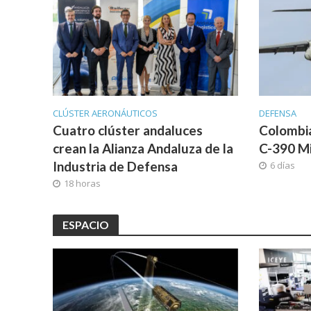
CLÚSTER AERONÁUTICOS
DEFENSA
Cuatro clúster andaluces
Colombi
crean la Alianza Andaluza de la
C-390 M
Industria de Defensa
6 días
18 horas
ESPACIO