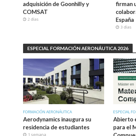
firman un MdE para
se decl
colaboración estratégica en
4 días
España
3 días
ESPECIAL FORMACIÓN AERONÁUTICA 2026
FORMACIÓN AERONÁUTICA
ESPECIAL F
Aerodynamics inaugura su
Abierto e
residencia de estudiantes
para el 
Compues
1 semana