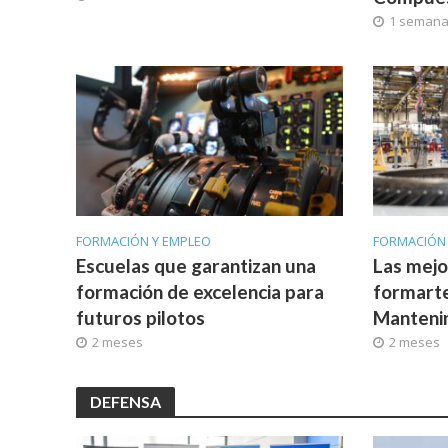
1 seman
FORMACIÓN Y EMPLEO
FORMACIÓN
Escuelas que garantizan una
Las mejo
formación de excelencia para
formart
futuros pilotos
Manteni
2 meses
2 meses
DEFENSA