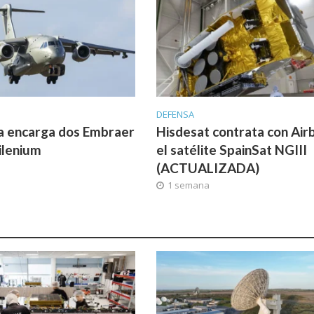
DEFENSA
a encarga dos Embraer
Hisdesat contrata con Air
ilenium
el satélite SpainSat NGIII
(ACTUALIZADA)
1 semana