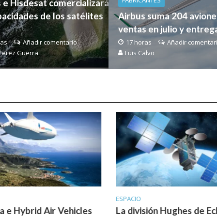
FABRICANTES
 e Hisdesat comercializarán
pacidades de los satélites
Airbus suma 204 avione
ventas en julio y entreg
ras
Añadir comentario
17 horas
Añadir comentar
Perez Guerra
Luis Calvo
ESPACIO
sión Hughes de EchoStar
Kreios Space probará su