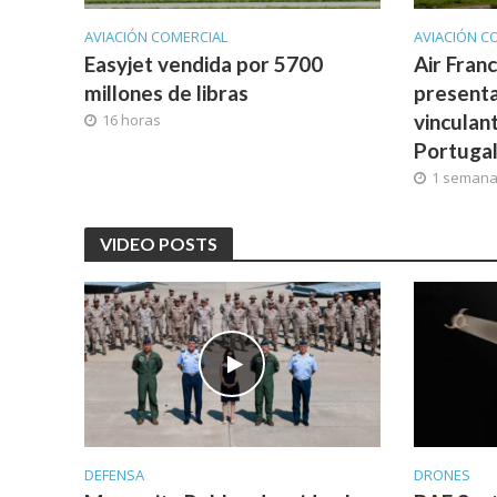
AVIACIÓN COMERCIAL
AVIACIÓN C
Easyjet vendida por 5700
Air Fran
millones de libras
presenta
vinculan
16 horas
Portuga
1 seman
VIDEO POSTS
DEFENSA
DRONES