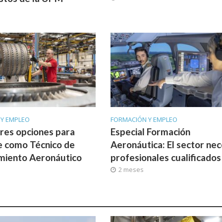
a
 Y EMPLEO
FORMACIÓN Y EMPLEO
res opciones para
Especial Formación
e como Técnico de
Aeronáutica: El sector nec
miento Aeronáutico
profesionales cualificados
2 meses