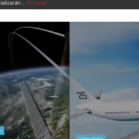
 sus venta ...
17 horas
ige a ICE ...
17 horas
rean la ...
18 horas
illones d ...
16 horas
lizarán ...
16 horas
O