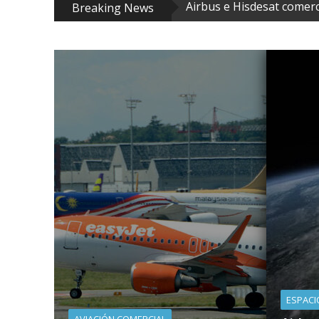
Airbus suma 204 aviones a
Breaking News
El fondo Scaleup Europe el
Cuatro clúster andaluces c
Easyjet vendida por 5700 m
Airbus e Hisdesat comercia
ESPACI