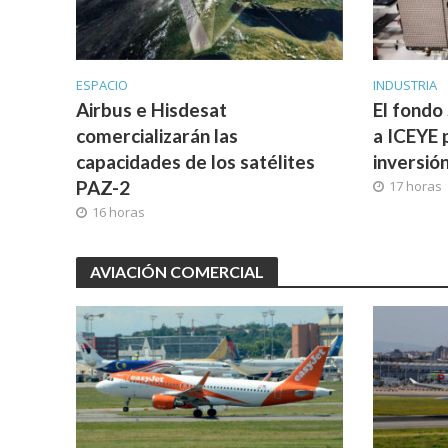
ESPACIO
INDUSTRIA
Airbus e Hisdesat
El fondo
comercializarán las
a ICEYE 
capacidades de los satélites
inversió
PAZ-2
17 horas
16 horas
AVIACIÓN COMERCIAL