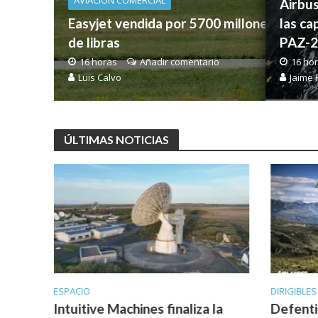
AVIACIÓN COMERCIAL
Airbus
Easyjet vendida por 5700 millones
las ca
de libras
PAZ-2
16 horas
Añadir comentario
16 ho
Luis Calvo
Jaime 
ÚLTIMAS NOTICIAS
DIRIGIBLES
ESPACIO
la
Defentia e Hybrid Air Vehicles
La divi