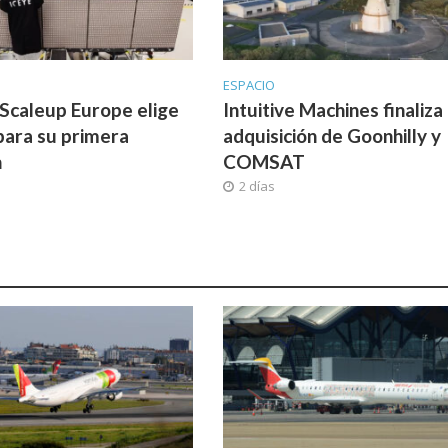
ESPACIO
 Scaleup Europe elige
Intuitive Machines finaliza 
para su primera
adquisición de Goonhilly y
n
COMSAT
2 días