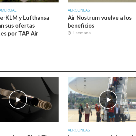
OMERCIAL
AEROLINEAS
ce-KLM y Lufthansa
Air Nostrum vuelve a los
n sus ofertas
beneficios
tes por TAP Air
1 semana
l
a
AEROLINEAS