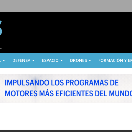
L
DEFENSA
ESPACIO
DRONES
FORMACIÓN Y E