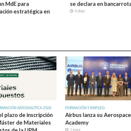
ara en bancarrota
tecnologías en un satéli
NanoAvionics
4 días
ORMACIÓN AERONÁUTICA 2026
FORMACIÓN Y EMPLEO
l plazo de inscripción
Airbus lanza su Aerospace
Máster de Materiales
Academy
tos de la UPM
1 mes