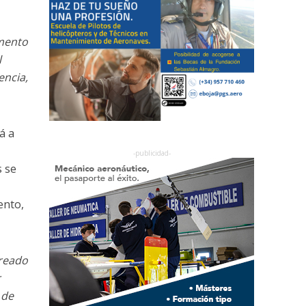
mento
l
encia,
á a
s se
ento,
creado
r
 de