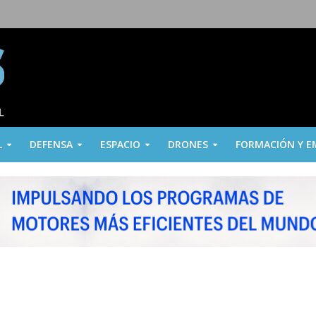
L
DEFENSA
ESPACIO
DRONES
FORMACIÓN Y E