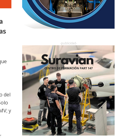
a
as
que
o del
Solo
MV; y
r