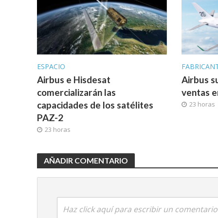
ESPACIO
FABRICAN
Airbus e Hisdesat
Airbus s
comercializarán las
ventas e
capacidades de los satélites
23 horas
PAZ-2
23 horas
AÑADIR COMENTARIO
Haz click aquí para escribir un comentario