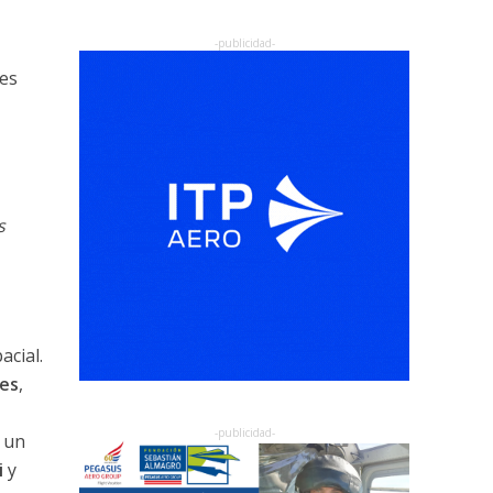
des
s
cial.
res
,
, un
i
y