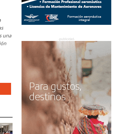
e
as
s una
ión