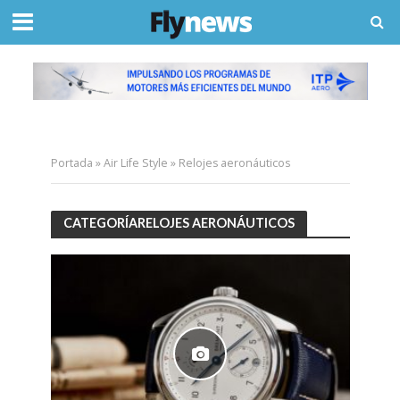
Portada
»
Air Life Style
»
Relojes aeronáuticos
CATEGORÍARELOJES AERONÁUTICOS