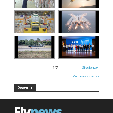
1
/
71
Siguiente»
Ver más vídeos»
Sígueme