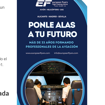
 un
o el
1.
nada