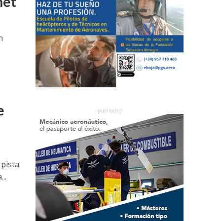
net
n
e
 pista
..