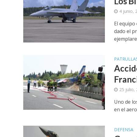
Los B
4 junio,
El equipo
dado el p
ejemplares
PATRULLA
Accid
Franc
25 julio,
Uno de los
en el aero
DEFENSA