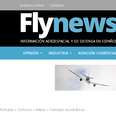
Quiénes somos
Contacto
OPINIÓN
INDUSTRIA
AVIACIÓN COMERCIA
Portada
»
Defensa
»
Militar
»
Patrullas Acrobáticas