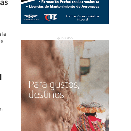
tas
 la
de
l
um