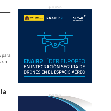
A para
s en
 la