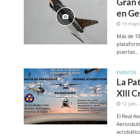
Gran 
en Ge
19 mayo
Más de 100
plataform
puertas...
EVENTOS
La Pa
XIII 
12 julio,
El Real Ae
Aeronáuti
acrobáticos