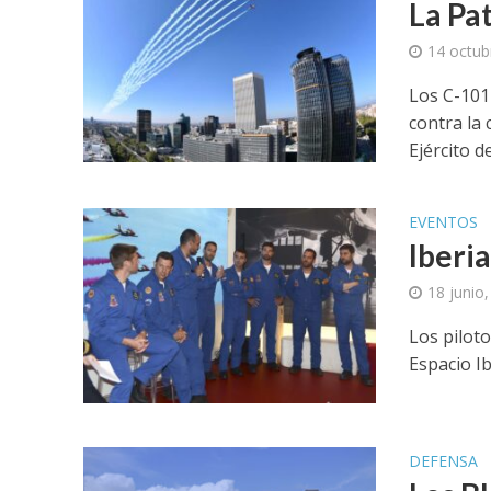
La Pat
14 octub
Los C-101 
contra la 
Ejército del
EVENTOS
Iberia
18 junio
Los pilot
Espacio Ib
DEFENSA