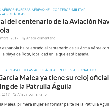
S AÉREOS
FUERZAS AÉREAS
HELICOPTEROS
MILITAR
•
•
•
•
S ACROBÁTICAS
al del centenario de la Aviación Na
ola
embre, 2017
Añadir comentario
 española ha celebrado el centenario de su Arma Aérea co
n la playa de Rota, localidad en la que está basada.
EL AIRE
PATRULLAS ACROBÁTICAS
RELOJES AERONÁUTICOS
•
•
arcía Malea ya tiene su reloj oficia
ing de la Patrulla Águila
, 2017
Añadir comentario
ía Malea, primera mujer en formar parte de la Patrulla Águil