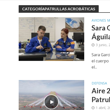
CATEGORÍAPATRULLAS ACROBÁTICAS
AVIONES M
Sara G
Águil
3 junio,
Sara Garc
el cuerpo
el...
DEFENSA
Aire 2
Patru
1 abril, 