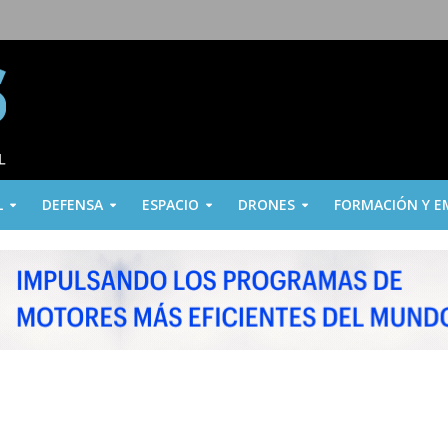
L
DEFENSA
ESPACIO
DRONES
FORMACIÓN Y E