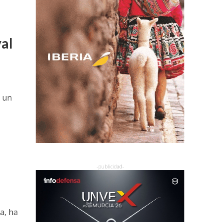
val
n un
l
a, ha