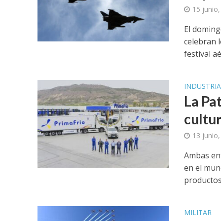
15 junio
El domingo
celebran 
festival aér
INDUSTRI
La Pat
cultu
13 junio
Ambas ent
en el mun
productos.
MILITAR