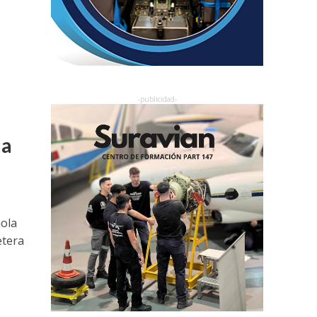
la
ñola
etera