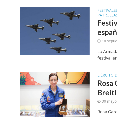
FESTIVALE
PATRULLA
Festiv
españ
18 septi
La Armada
festival e
EJÉRCITO D
Rosa G
Breitl
30 mayo
Rosa Garc