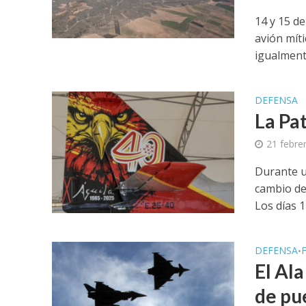
14 y 15 de
avión míti
igualmente
DEFENSA
La Pat
21 febre
Durante un
cambio de
Los días 14
DEFENSA
•
El Al
de pu