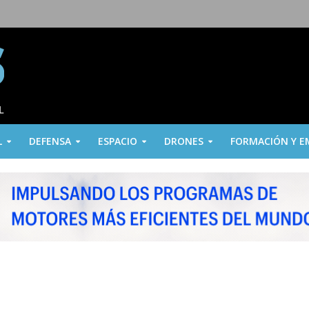
L
DEFENSA
ESPACIO
DRONES
FORMACIÓN Y E