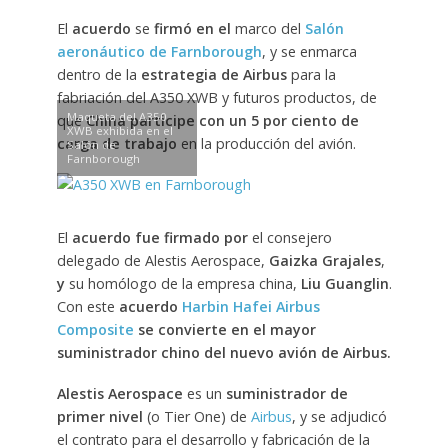
El
acuerdo
se
firmó en el
marco del
Salón
aeronáutico de Farnborough
, y se enmarca
dentro de la
estrategia de Airbus
para la
fabriación del A350 XWB y futuros productos, de
Maqueta del A350
que
China participe con un 5 por ciento de
XWB exhibida en el
carga de trabajo
en la producción del avión.
Salón de
Farnborough
El
acuerdo fue firmado por
el consejero
delegado de Alestis Aerospace,
Gaizka Grajales
,
y
su homólogo de la empresa china,
Liu Guanglin
.
Con este
acuerdo
Harbin Hafei Airbus
Composite
se convierte en el mayor
suministrador chino del nuevo avión de Airbus.
Alestis Aerospace
es un
suministrador de
primer nivel
(o Tier One) de
Airbus
, y se adjudicó
el contrato para el desarrollo y fabricación de la