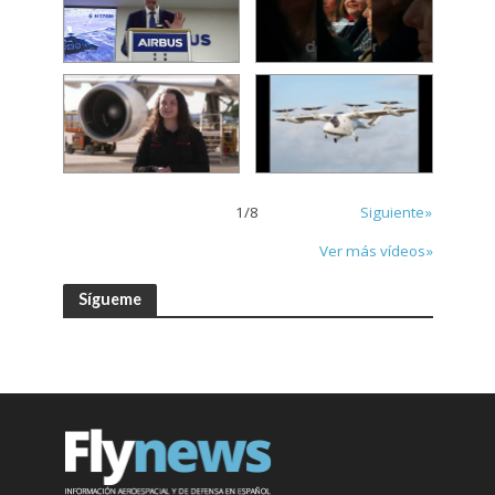
1
/
8
Siguiente»
Ver más vídeos»
Sígueme