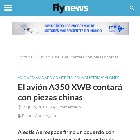
Portada
»
El avión A350 XWB contará con piezas chinas
AVIONES
•
AVIONES COMERCIALES
•
INDUSTRIA
•
SALONES
El avión A350 XWB contará
con piezas chinas
22 julio, 2010
1 comentario
Esther Apesteguía
Alestis Aerospace firma un acuerdo con
una empresa china para el suministro de