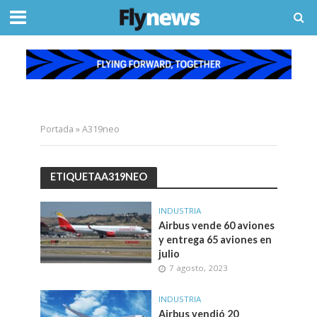
Portada
»
A319neo
ETIQUETAA319NEO
INDUSTRIA
Airbus vende 60 aviones
y entrega 65 aviones en
julio
7 agosto, 2023
INDUSTRIA
Airbus vendió 20