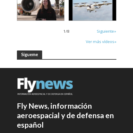
1
/
8
Siguiente»
Ver más vídeos»
Sígueme
Fly News, información
aeroespacial y de defensa en
español