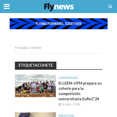
Portada
»
cohete
ETIQUETACOHETE
UNIVERSIDAD
El LEEM-UPM prepara su
cohete para la
competición
universitaria EuRoC’24
8 julio, 2024
INDUSTRIA