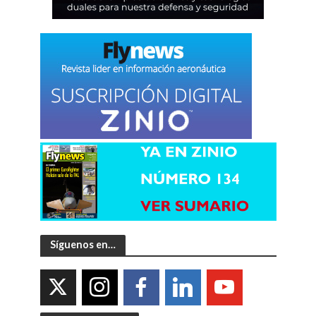
Síguenos en…