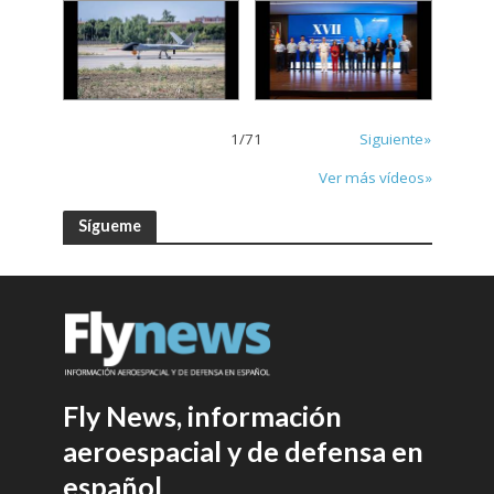
1
/
71
Siguiente»
Ver más vídeos»
Sígueme
Fly News, información
aeroespacial y de defensa en
español