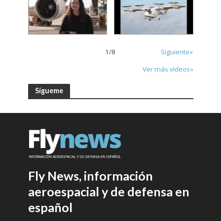
1
/
8
Siguiente»
Ver más vídeos»
Sígueme
Fly News, información
aeroespacial y de defensa en
español