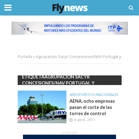
Portada
»
Agrupación Sacyr Concesiones/NAV Portugal y
ETIQUETAAGRUPACIÓN SACYR
CONCESIONES/NAV PORTUGAL Y
AEROPUERTOS
•
NACIONALES
AENA, ocho empresas
pasan el corte de las
torres de control
8 abril, 2011