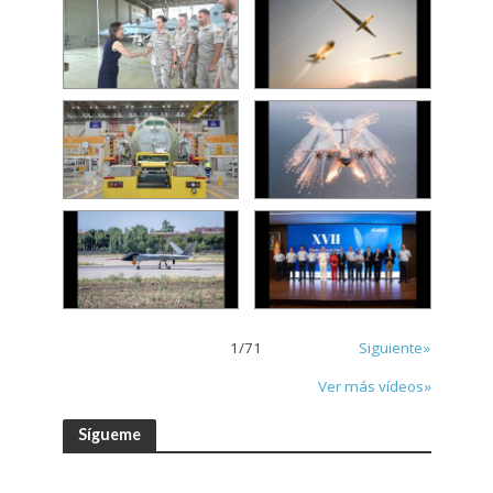
1
/
71
Siguiente»
Ver más vídeos»
Sígueme