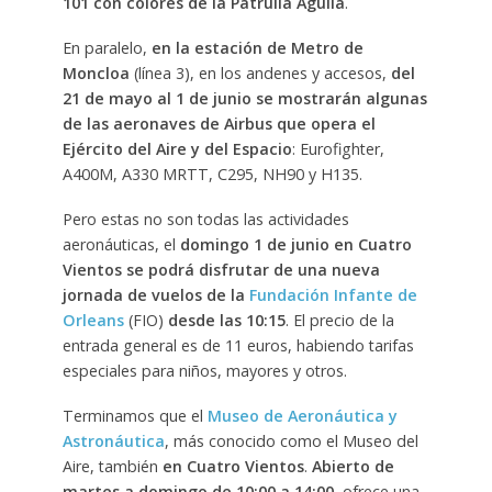
101 con colores de la Patrulla Águila
.
En paralelo,
en la estación de Metro de
Moncloa
(línea 3), en los andenes y accesos,
del
21 de mayo al 1 de junio se mostrarán algunas
de las aeronaves de Airbus que opera el
Ejército del Aire y del Espacio
: Eurofighter,
A400M, A330 MRTT, C295, NH90 y H135.
Pero estas no son todas las actividades
aeronáuticas, el
domingo 1 de junio en Cuatro
Vientos se podrá disfrutar de una nueva
jornada de vuelos de la
Fundación Infante de
Orleans
(FIO)
desde las 10:15
. El precio de la
entrada general es de 11 euros, habiendo tarifas
especiales para niños, mayores y otros.
Terminamos que el
Museo de Aeronáutica y
Astronáutica
, más conocido como el Museo del
Aire, también
en Cuatro Vientos
.
Abierto de
martes a domingo de 10:00 a 14:00,
ofrece una