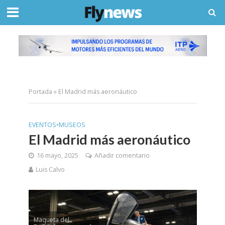
Portada
»
El Madrid más aeronáutico
EVENTOS
•
MUSEOS
El Madrid más aeronáutico
16 mayo, 2025
Añadir comentario
Luis Calvo
Maqueta del