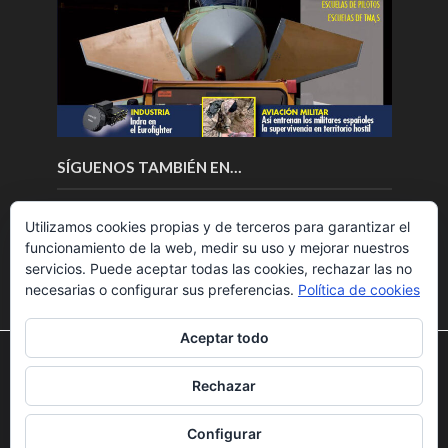
SÍGUENOS TAMBIÉN EN…
Utilizamos cookies propias y de terceros para garantizar el
funcionamiento de la web, medir su uso y mejorar nuestros
servicios. Puede aceptar todas las cookies, rechazar las no
necesarias o configurar sus preferencias.
Política de cookies
Aceptar todo
Utilizamos cookies para ofrecerte la mejor experiencia en
nuestra web.
Rechazar
Puedes aprender más sobre qué cookies utilizamos o
Copyright © 2018.Fly News.
Noticias aerospacial
/
Noticias
desactivarlas en los
ajustes
.
UAS aviación comercial
Configurar
Aceptar
Rechazar
Ajustes