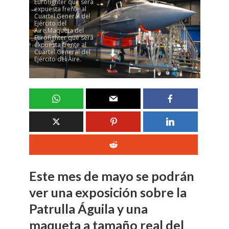
Eurofighter que será
expuesta frente al
Cuartel General del
Ejército del
Aire.Maqueta del
Eurofighter que será
expuesta frente al
Cuartel General del
Ejército del Aire.
Este mes de mayo se podrán
ver una exposición sobre la
Patrulla Águila y una
maqueta a tamaño real del