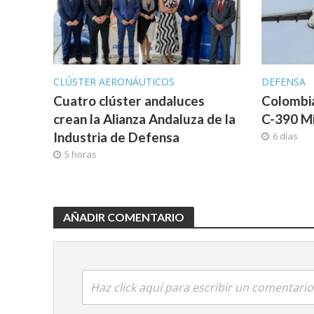
CLÚSTER AERONÁUTICOS
DEFENSA
Cuatro clúster andaluces
Colombi
crean la Alianza Andaluza de la
C-390 M
Industria de Defensa
6 días
5 horas
AÑADIR COMENTARIO
Haz click aquí para escribir un comentario