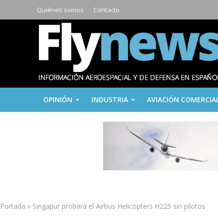
Quiénes somos
Contacto
OPINIÓN
INDUSTRIA
AVIACIÓN COMERCIA
Portada
»
Singapur probará el Airbus Helicopters H225 sin pilotos