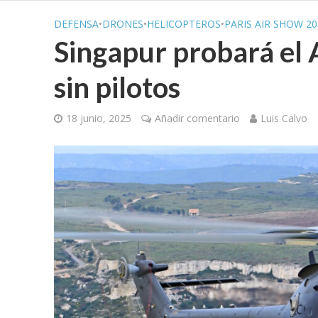
DEFENSA
•
DRONES
•
HELICOPTEROS
•
PARIS AIR SHOW 20
Singapur probará el 
sin pilotos
18 junio, 2025
Añadir comentario
Luis Calvo