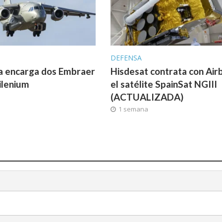
DEFENSA
a encarga dos Embraer
Hisdesat contrata con Air
ilenium
el satélite SpainSat NGIII
(ACTUALIZADA)
1 semana