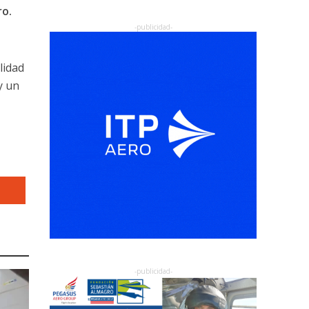
ro.
lidad
y un