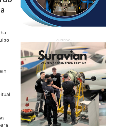
la
ha
uipo
han
itual
as
para