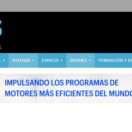
L
DEFENSA
ESPACIO
DRONES
FORMACIÓN Y E