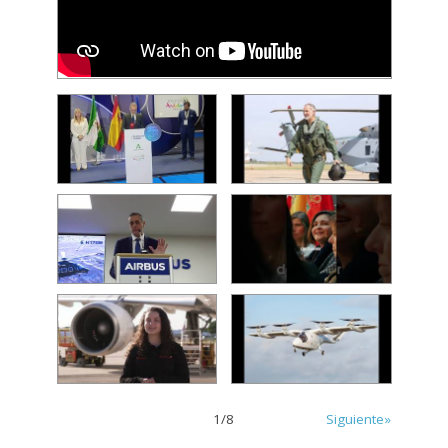
1
/
8
Siguiente»