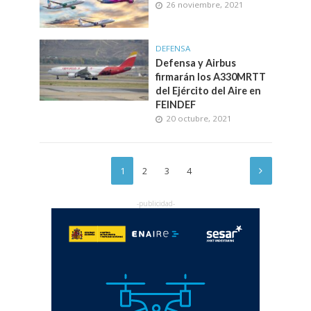
26 noviembre, 2021
DEFENSA
Defensa y Airbus
firmarán los A330MRTT
del Ejército del Aire en
FEINDEF
20 octubre, 2021
1
2
3
4