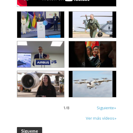
1
/
8
Siguiente»
Ver más vídeos»
Sígueme