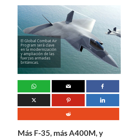
El Global Combat Air
Program será clave
en la modernización
y ampliación de las
fuerzas armadas
británicas.
Más F-35, más A400M, y