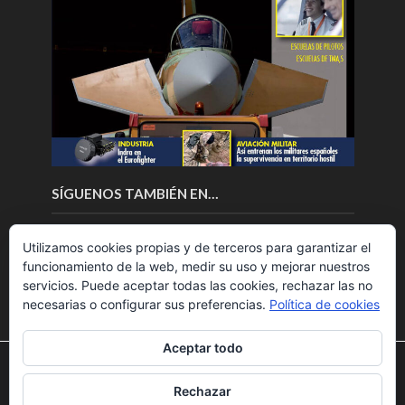
SÍGUENOS TAMBIÉN EN…
Utilizamos cookies propias y de terceros para garantizar el
funcionamiento de la web, medir su uso y mejorar nuestros
servicios. Puede aceptar todas las cookies, rechazar las no
necesarias o configurar sus preferencias.
Política de cookies
Aceptar todo
Utilizamos cookies para ofrecerte la mejor experiencia en
nuestra web.
Rechazar
Puedes aprender más sobre qué cookies utilizamos o
Copyright © 2018.Fly News.
Noticias aerospacial
/
Noticias