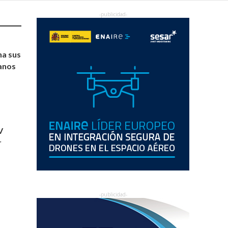
na sus
anos
V
r