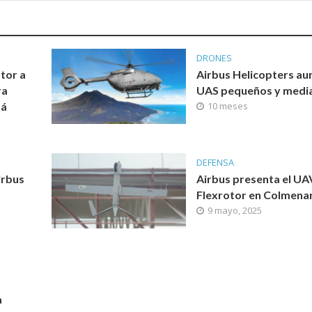
DRONES
tor a
Airbus Helicopters au
ra
UAS pequeños y medi
dá
10 meses
DEFENSA
irbus
Airbus presenta el UA
Flexrotor en Colmena
9 mayo, 2025
a