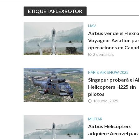
ETIQUETAFLEXROTOR
UAV
Airbus vende el Flexro
Voyageur Aviation pa
operaciones en Cana
2 semanas
PARIS AIR SHOW 2025
Singapur probará el A
Helicopters H225 sin
pilotos
18 junio, 2025
MILITAR
Airbus Helicopters
adquiere Aerovel par