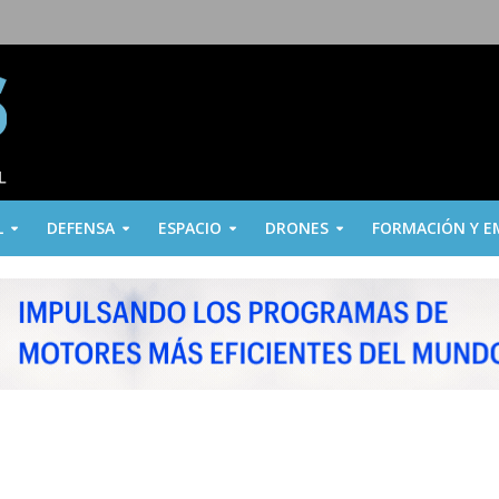
L
DEFENSA
ESPACIO
DRONES
FORMACIÓN Y E