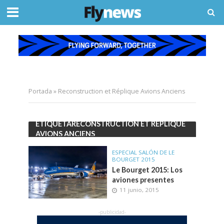
Portada
»
Reconstruction et Réplique Avions Anciens
ETIQUETARECONSTRUCTION ET RÉPLIQUE
AVIONS ANCIENS
ESPECIAL SALÓN DE LE
BOURGET 2015
Le Bourget 2015: Los
aviones presentes
11 junio, 2015