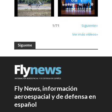
1
/
71
Siguiente»
Ver más vídeos»
Sígueme
Fly News, información
aeroespacial y de defensa en
español