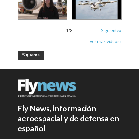
1
/
8
Siguiente»
Ver más vídeos»
Sígueme
Fly News, información
aeroespacial y de defensa en
español