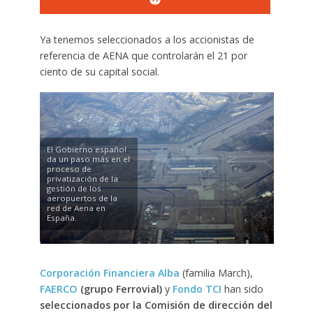
Ya tenemos seleccionados a los accionistas de
referencia de AENA que controlarán el 21 por
ciento de su capital social.
El Gobierno español
da un paso más en el
proceso de
privatización de la
gestión de los
aeropuertos de la
red de Aena en
España.
Corporación Financiera Alba
(familia March),
FAERCO
(grupo Ferrovial)
y
Fondo TCI
han sido
seleccionados por la Comisión de dirección del