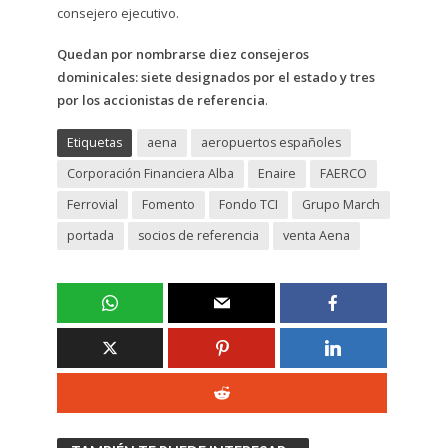
c
onsejero ejecutivo.
Quedan por nombrarse diez consejeros
dominicales: siete designados por el estado y tres
por los accionistas de referencia
.
Etiquetas
aena
aeropuertos españoles
Corporación Financiera Alba
Enaire
FAERCO
Ferrovial
Fomento
Fondo TCI
Grupo March
portada
socios de referencia
venta Aena