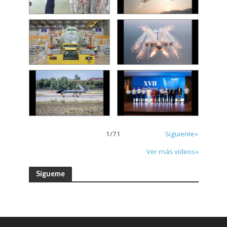
1
/
71
Siguiente»
Ver más vídeos»
Sígueme