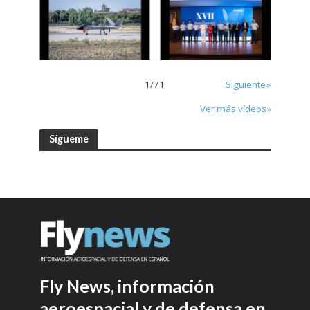
1
/
71
Siguiente»
Ver más vídeos»
Sígueme
Fly News, información
aeroespacial y de defensa en