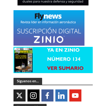
Síguenos en…