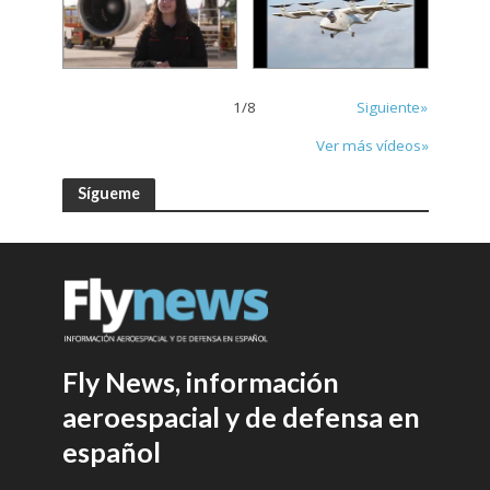
1
/
8
Siguiente»
Ver más vídeos»
Sígueme
Fly News, información
aeroespacial y de defensa en
español