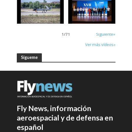
1
/
71
Siguiente»
Ver más vídeos»
Sígueme
Fly News, información
aeroespacial y de defensa en
español