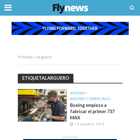
Portada
»
larguero
ETIQUETALARGUERO
AVIONES
•
AVIONES COMERCIALES
Boeing empieza a
fabricar el primer 737
MAX
13 octubre, 2014