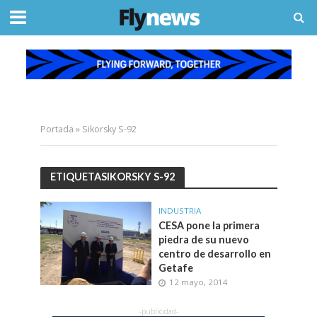
Portada
»
Sikorsky S-92
ETIQUETASIKORSKY S-92
INDUSTRIA
CESA pone la primera
piedra de su nuevo
centro de desarrollo en
Getafe
12 mayo, 2014