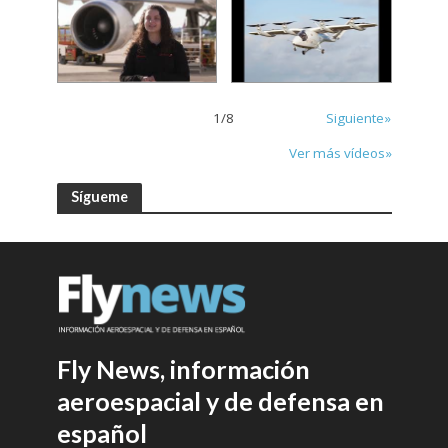
1
/
8
Siguiente»
Ver más vídeos»
Sígueme
Fly News, información
aeroespacial y de defensa en
español