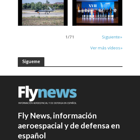
1
/
71
Siguiente»
Ver más vídeos»
Sígueme
Fly News, información
aeroespacial y de defensa en
español