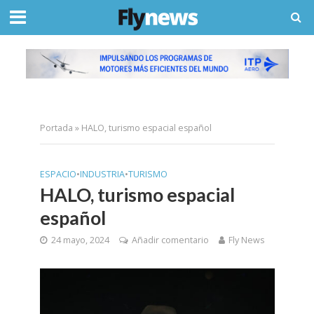
Portada
»
HALO, turismo espacial español
ESPACIO
•
INDUSTRIA
•
TURISMO
HALO, turismo espacial
español
24 mayo, 2024
Añadir comentario
Fly News