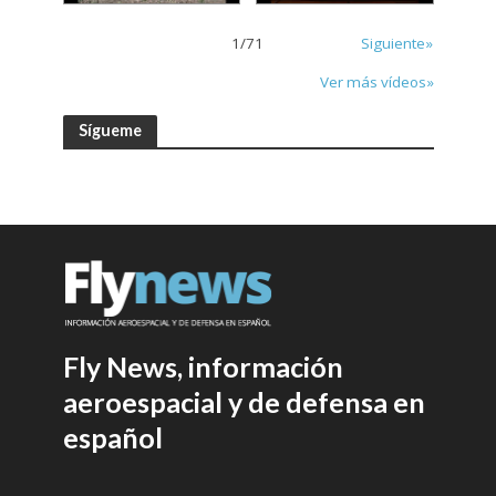
1
/
71
Siguiente»
Ver más vídeos»
Sígueme
Fly News, información
aeroespacial y de defensa en
español