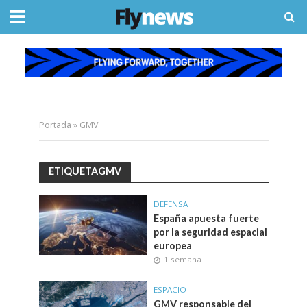
Portada
»
GMV
ETIQUETAGMV
DEFENSA
España apuesta fuerte
por la seguridad espacial
europea
1 semana
ESPACIO
GMV responsable del