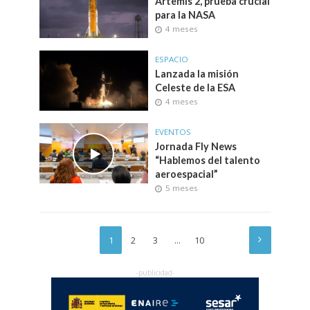
Artemis 2, prueba crucial
para la NASA
4 meses
ESPACIO
Lanzada la misión
Celeste de la ESA
4 meses
EVENTOS
Jornada Fly News
“Hablemos del talento
aeroespacial”
5 meses
1
2
3
…
10