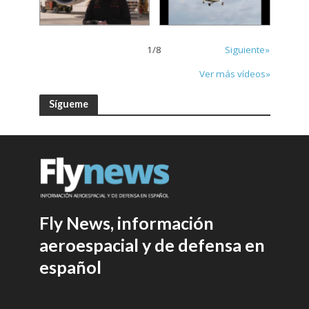
1
/
8
Siguiente»
Ver más vídeos»
Sígueme
Fly News, información
aeroespacial y de defensa en
español