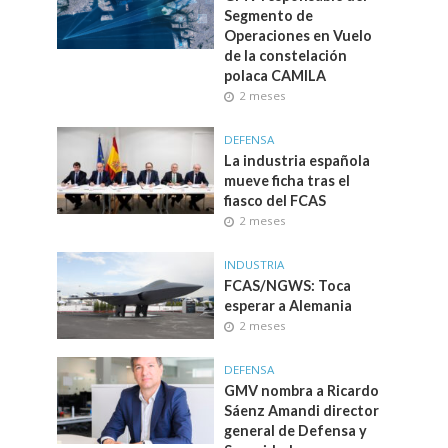
Segmento de
Operaciones en Vuelo
de la constelación
polaca CAMILA
2 meses
DEFENSA
La industria española
mueve ficha tras el
fiasco del FCAS
2 meses
INDUSTRIA
FCAS/NGWS: Toca
esperar a Alemania
2 meses
DEFENSA
GMV nombra a Ricardo
Sáenz Amandi director
general de Defensa y