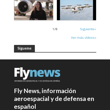
1
/
8
Siguiente»
Ver más vídeos»
Sígueme
Fly News, información
aeroespacial y de defensa en
español