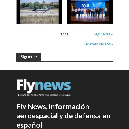
1
/
71
Siguiente»
Ver más vídeos»
Sígueme
Fly News, información
aeroespacial y de defensa en
español