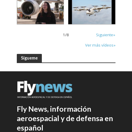
1
/
8
Siguiente»
Ver más vídeos»
Sígueme
Fly News, información
aeroespacial y de defensa en
español