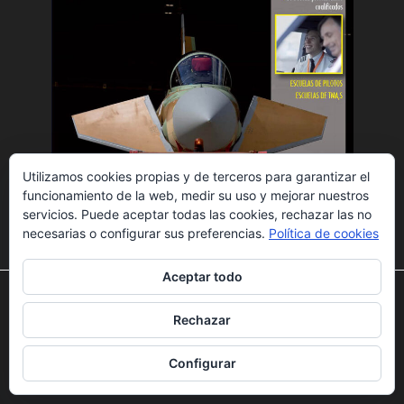
Utilizamos cookies propias y de terceros para garantizar el
funcionamiento de la web, medir su uso y mejorar nuestros
servicios. Puede aceptar todas las cookies, rechazar las no
SÍGUENOS TAMBIÉN EN…
necesarias o configurar sus preferencias.
Política de cookies
Aceptar todo
Utilizamos cookies para ofrecerte la mejor experiencia en
nuestra web.
Rechazar
Puedes aprender más sobre qué cookies utilizamos o
desactivarlas en los
ajustes
.
Configurar
Aceptar
Rechazar
Ajustes