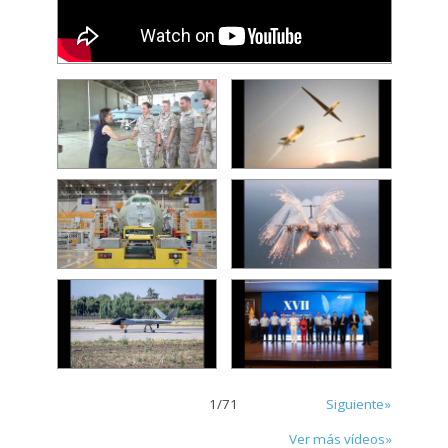
1
/
71
Siguiente»
Ver más vídeos»