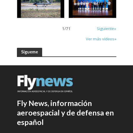
1
/
71
Siguiente»
Ver más vídeos»
Sígueme
Fly News, información
aeroespacial y de defensa en
español