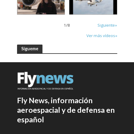
1
/
8
Siguiente»
Ver más vídeos»
Sígueme
Fly News, información
aeroespacial y de defensa en
español