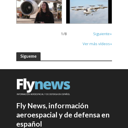
1
/
8
Siguiente»
Ver más vídeos»
Sígueme
Fly News, información
aeroespacial y de defensa en
español