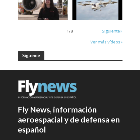
1
/
8
Siguiente»
Ver más vídeos»
Sígueme
Fly News, información
aeroespacial y de defensa en
español