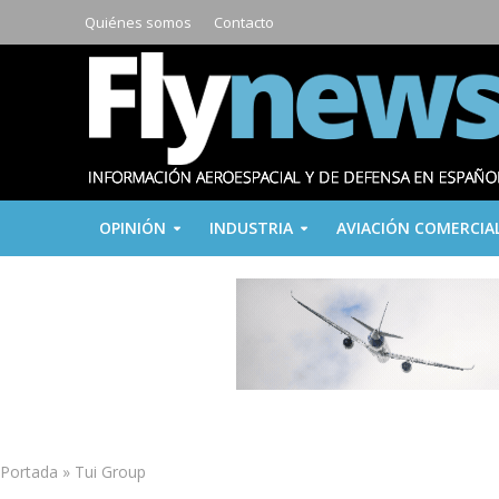
Quiénes somos
Contacto
OPINIÓN
INDUSTRIA
AVIACIÓN COMERCIA
Portada
»
Tui Group