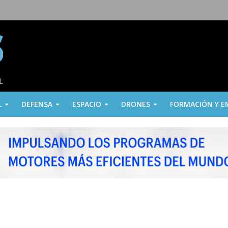
L
DEFENSA
ESPACIO
DRONES
FORMACIÓN Y E