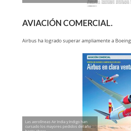
AVIACIÓN COMERCIAL.
Airbus ha logrado superar ampliamente a Boeing 
Las aerolíneas Air India y Indigo han
cursado los mayores pedidos del año