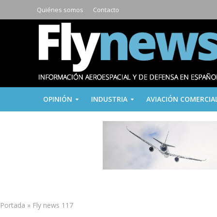
Quiénes somos
Contacto
OPINIÓN
INDUSTRIA
AVIACIÓN COMERCIA
Portada
»
Fly news 117