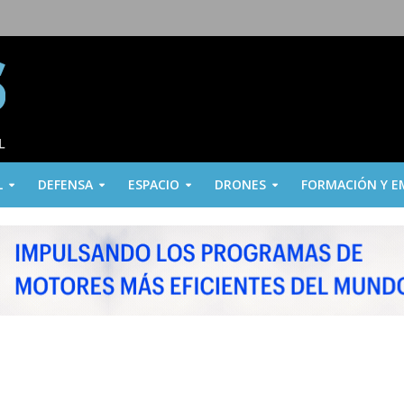
L
DEFENSA
ESPACIO
DRONES
FORMACIÓN Y E