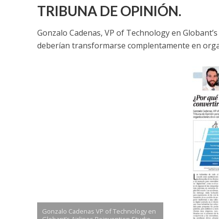
TRIBUNA DE OPINIÓN.
Gonzalo Cadenas, VP of Technology en Globant’s A
deberían transformarse complentamente en orga
Gonzalo Cadenas VP of Technology en