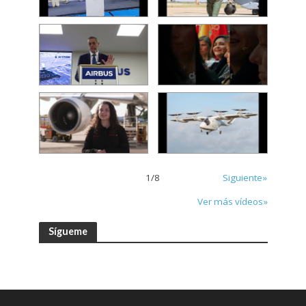
1
/
8
Siguiente»
Ver más vídeos»
Sígueme