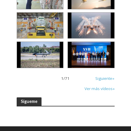
1
/
71
Siguiente»
Ver más vídeos»
Sígueme