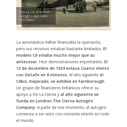
Cierva C4, el primer
autogiro que voló
con éxito.
La aeronáutica militar financiaba la operación,
pero sus recursos estaban bastante limitados.
El
modelo C6 volaba mucho mejor que su
antecesor
. Hizo demostraciones importantes.
El
12 de diciembre de 1924 enlaza Cuatro Viento
con Getafe en 8 minutos.
Al año siguiente
el
C6bis, mejorado, se exhibía en Farnborough
.
Un grupo de financieros británicos ofrece su
apoyo a De La Cierva y
al año siguiente se
funda en Londres The Cierva Autogiro
Company
. A partir de ese momento, el autogiro
comienza a ser visto con creciente interés en todo
el mundo.