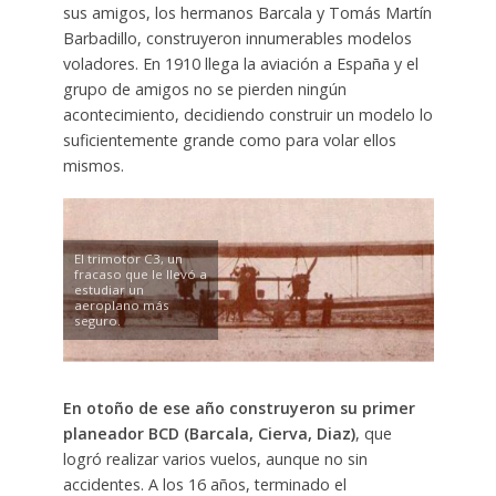
sus amigos, los hermanos Barcala y Tomás Martín
Barbadillo, construyeron innumerables modelos
voladores. En 1910 llega la aviación a España y el
grupo de amigos no se pierden ningún
acontecimiento, decidiendo construir un modelo lo
suficientemente grande como para volar ellos
mismos.
El trimotor C3, un
fracaso que le llevó a
estudiar un
aeroplano más
seguro.
En otoño de ese año construyeron su primer
planeador BCD (Barcala, Cierva, Diaz)
, que
logró realizar varios vuelos, aunque no sin
accidentes. A los 16 años, terminado el