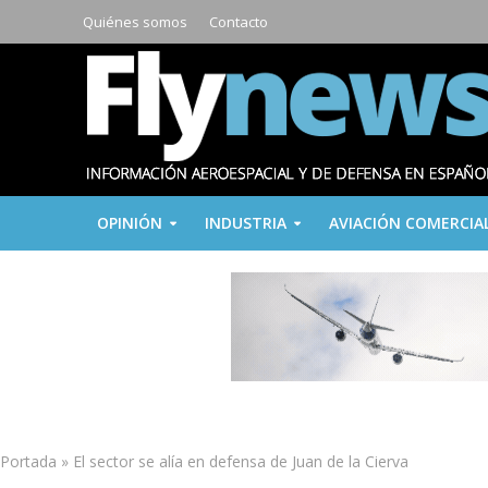
Quiénes somos
Contacto
OPINIÓN
INDUSTRIA
AVIACIÓN COMERCIA
Portada
»
El sector se alía en defensa de Juan de la Cierva