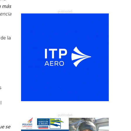
u más
encia
de la
s
l
ue se