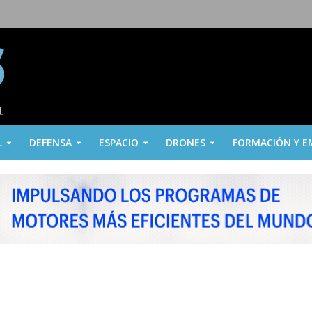
L
DEFENSA
ESPACIO
DRONES
FORMACIÓN Y E