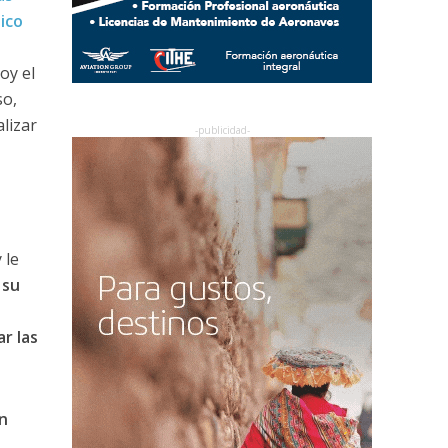
ico
oy el
so,
lizar
 le
 su
r las
n