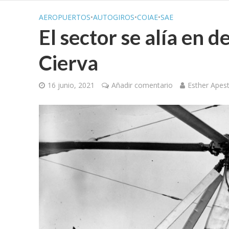
AEROPUERTOS
•
AUTOGIROS
•
COIAE
•
SAE
El sector se alía en d
Cierva
16 junio, 2021
Añadir comentario
Esther Apes