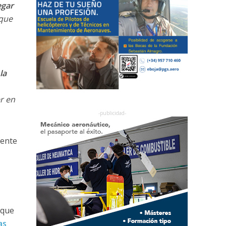
gar
que
la
r en
mente
 que
as