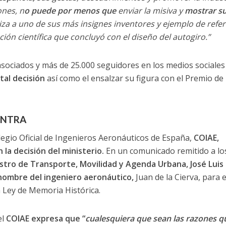
ones, n
o puede por menos que
enviar la misiva y
mostrar s
za a uno de sus más insignes inventores y ejemplo de refer
ón científica que concluyó con el diseño del autogiro.”
ociados y más de 25.000 seguidores en los medios sociales 
tal decisión
así como el ensalzar su figura con el Premio de
ONTRA
olegio Oficial de Ingenieros Aeronáuticos de España,
COIAE,
la decisión del ministerio.
En un comunicado remitido a lo
nistro de Transporte, Movilidad y Agenda Urbana, José Luis
 nombre del ingeniero aeronáutico,
Juan de la Cierva, para e
 Ley de Memoria Histórica.
el
COIAE expresa que “
cualesquiera que sean las razones q