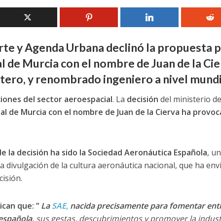
orte y Agenda Urbana declinó la propuesta 
l de Murcia con el nombre de Juan de la Cie
ptero, y renombrado ingeniero a nivel mundi
iones del sector aeroespacial
. La
decisión
del ministerio d
al de Murcia con el nombre de Juan de la Cierva ha provo
e la decisión ha sido la Sociedad Aeronáutica Española
, u
a divulgación de la cultura aeronáutica nacional, que ha env
cisión.
ican que: “
La
SAE,
nacida precisamente para fomentar entr
española,
sus gestas, descubrimientos y promover la indust