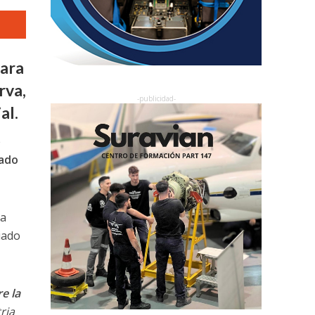
para
rva,
al.
e
cado
na
iado
e la
ria