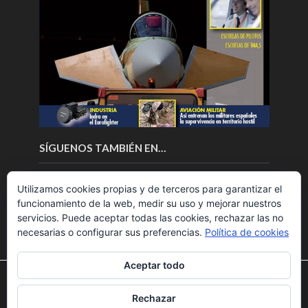
SÍGUENOS TAMBIÉN EN…
Utilizamos cookies propias y de terceros para garantizar el
funcionamiento de la web, medir su uso y mejorar nuestros
servicios. Puede aceptar todas las cookies, rechazar las no
necesarias o configurar sus preferencias.
Política de cookies
Aceptar todo
Utilizamos cookies para ofrecerte la mejor experiencia en
nuestra web.
Rechazar
Puedes aprender más sobre qué cookies utilizamos o
Copyright © 2018.Fly News.
Noticias aerospacial
/
Noticias