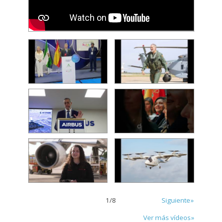
1
/
8
Siguiente»
Ver más vídeos»