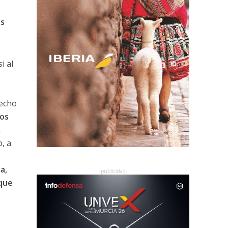
es
si al
hecho
os
n
, a
a
a,
 que