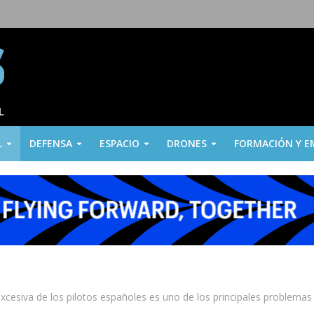
L
DEFENSA
ESPACIO
DRONES
FORMACIÓN Y E
xcesiva de los pilotos españoles es uno de los principales problemas