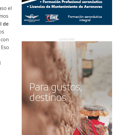
so el
emos
l de
os
 con
 Eso
l