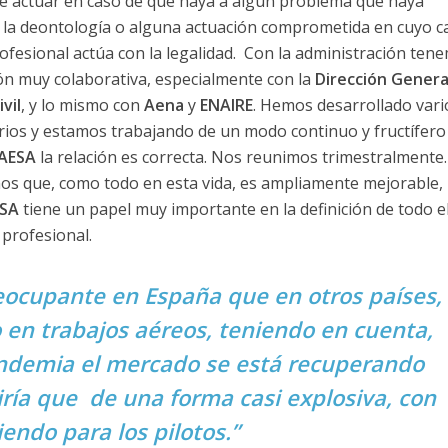
de actuar en caso de que haya a algún problema que haya
 la deontología o alguna actuación comprometida en cuyo ca
ofesional actúa con la legalidad. Con la administración ten
ón muy colaborativa, especialmente con la
Dirección Genera
vil
, y lo mismo con
Aena
y
ENAIRE
. Hemos desarrollado vari
ios y estamos trabajando de un modo continuo y fructífero
AESA
la relación es correcta. Nos reunimos trimestralmente.
os que, como todo en esta vida, es ampliamente mejorable,
ESA
tiene un papel muy importante en la definición de todo e
 profesional.
reocupante en España que en otros países,
en trabajos aéreos, teniendo en cuenta,
ndemia el mercado se está recuperando
iría que de una forma casi explosiva, con
endo para los pilotos.”