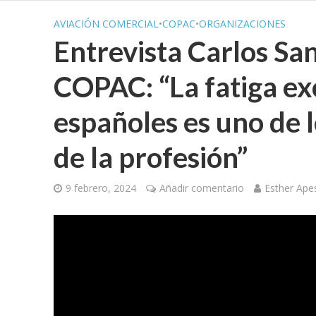
AVIACIÓN COMERCIAL
•
COPAC
•
ORGANIZACIONES
Entrevista Carlos San
COPAC: “La fatiga exc
españoles es uno de 
de la profesión”
9 febrero, 2024
Añadir comentario
Esther Ape