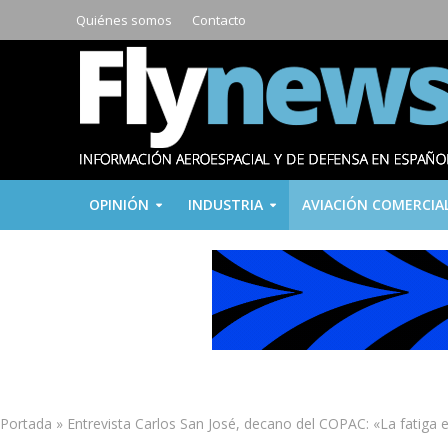
Quiénes somos
Contacto
OPINIÓN
INDUSTRIA
AVIACIÓN COMERCIA
Portada
»
Entrevista Carlos San José, decano del COPAC: «La fatiga e