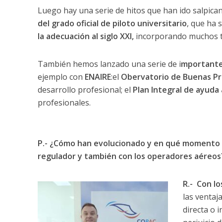
Luego hay una serie de hitos que han ido salpican
del grado oficial de piloto universitario
, que ha 
la adecuación al siglo XXI,
incorporando muchos te
También hemos lanzado una serie de i
mportantes
ejemplo con
ENAIRE
:el
Obervatorio de Buenas Prá
desarrollo profesional; el
Plan Integral de ayuda 
profesionales.
P.- ¿Cómo han evolucionado y en qué momento es
regulador y también con los operadores aéreos
R.- Con l
las ventaj
directa o 