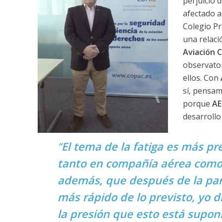
perjuicio 
afectado a
Colegio Pr
una relaci
Aviación Ci
observator
ellos. Con
sí, pensam
porque
A
desarrollo
“
El tema de la fatiga es más p
tanto en compañía aérea como 
además, que después de la pa
más rápido de lo previsto, yo d
la presión que esto está suponi