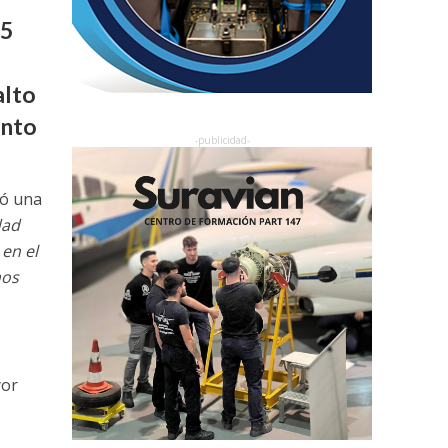
25
alto
ento
ió una
dad
en el
os
yor