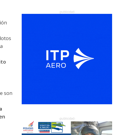
ión
lotos
 a
ito
ue son
a
 en