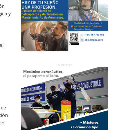
ón
ico y
el
 de
ción
in