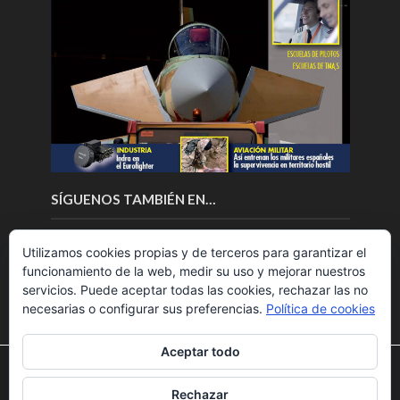
SÍGUENOS TAMBIÉN EN…
Utilizamos cookies propias y de terceros para garantizar el
funcionamiento de la web, medir su uso y mejorar nuestros
servicios. Puede aceptar todas las cookies, rechazar las no
necesarias o configurar sus preferencias.
Política de cookies
Aceptar todo
Utilizamos cookies para ofrecerte la mejor experiencia en
nuestra web.
Rechazar
Puedes aprender más sobre qué cookies utilizamos o