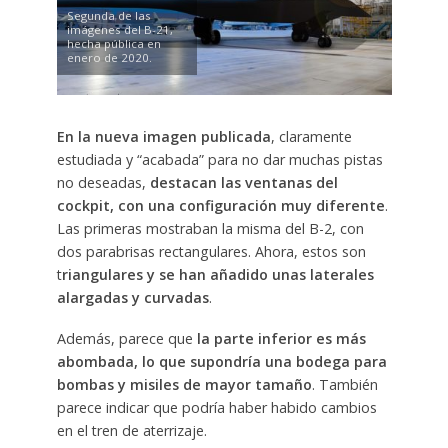
Segunda de las
imágenes del B-21,
hecha pública en
enero de 2020.
En la nueva imagen publicada
, claramente
estudiada y “acabada” para no dar muchas pistas
no deseadas,
destacan las ventanas del
cockpit, con una configuración muy diferente
.
Las primeras mostraban la misma del B-2, con
dos parabrisas rectangulares. Ahora, estos son
t
riangulares y se han añadido unas laterales
alargadas y curvadas
.
Además, parece que
la parte inferior es más
abombada, lo que supondría una bodega para
bombas y misiles de mayor tamaño
. También
parece indicar que podría haber habido cambios
en el tren de aterrizaje.