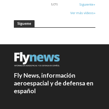
1
/
71
Siguiente»
Ver más vídeos»
Sígueme
Fly News, información
aeroespacial y de defensa en
español