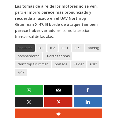
Las tomas de aire de los motores no se ven
,
pero
el morro parece más pronunciado y
recuerda al usado en el UAV Northrop
Grumman X-47
. El
borde de ataque también
parece haber variado
así como la sección
transversal de las alas.
Etiquetas
B-1
B-2
B-21
B-52
boeing
bombarderos
Fuerzas aéreas
Northrop Grumman
portada
Raider
usaf
X-47