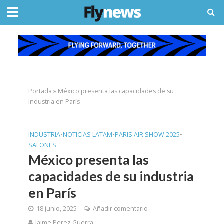
Portada
»
México presenta las capacidades de su
industria en París
INDUSTRIA
•
NOTICIAS LATAM
•
PARIS AIR SHOW 2025
•
SALONES
México presenta las
capacidades de su industria
en París
18 junio, 2025
Añadir comentario
Jaime Perez Guerra