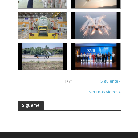
1
/
71
Siguiente»
Ver más vídeos»
Sígueme