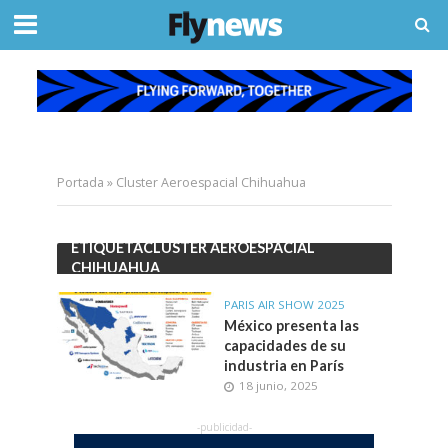
Portada
»
Cluster Aeroespacial Chihuahua
ETIQUETACLUSTER AEROESPACIAL
CHIHUAHUA
PARIS AIR SHOW 2025
México presenta las
capacidades de su
industria en París
18 junio, 2025