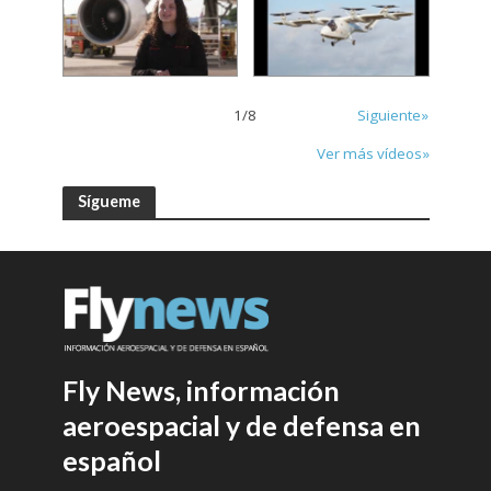
1
/
8
Siguiente»
Ver más vídeos»
Sígueme
Fly News, información
aeroespacial y de defensa en
español