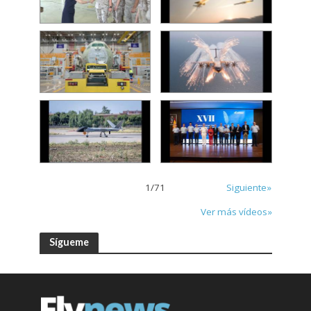
1
/
71
Siguiente»
Ver más vídeos»
Sígueme