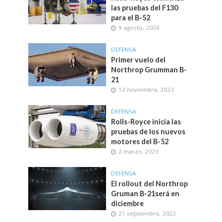
las pruebas del F130
para el B-52
9 agosto, 2024
DEFENSA
Primer vuelo del
Northrop Grumman B-
21
12 noviembre, 2023
DEFENSA
Rolls-Royce inicia las
pruebas de los nuevos
motores del B-52
2 marzo, 2023
DEFENSA
El rollout del Northrop
Gruman B-21será en
diciembre
21 septiembre, 2022