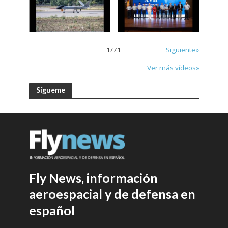
1
/
71
Siguiente»
Ver más vídeos»
Sígueme
Fly News, información
aeroespacial y de defensa en
español