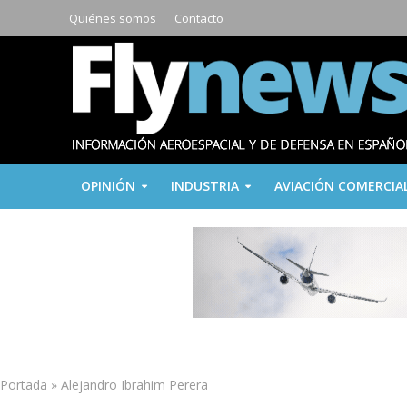
Quiénes somos
Contacto
OPINIÓN
INDUSTRIA
AVIACIÓN COMERCIA
Portada
»
Alejandro Ibrahim Perera