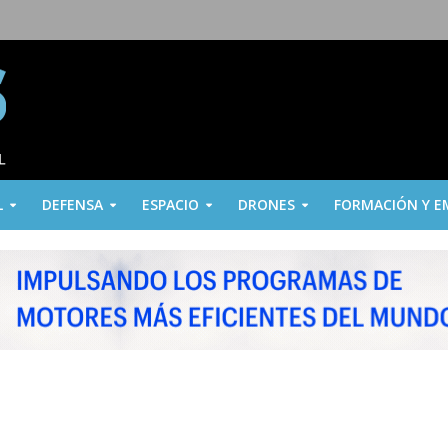
L
DEFENSA
ESPACIO
DRONES
FORMACIÓN Y E