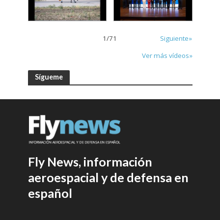
1
/
71
Siguiente»
Ver más vídeos»
Sígueme
Fly News, información
aeroespacial y de defensa en
español